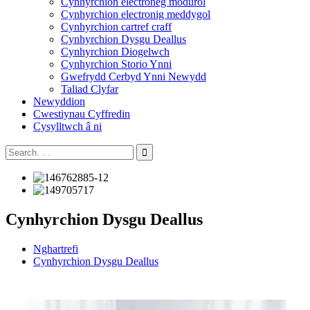
Cynhyrchion electroneg modurol
Cynhyrchion electronig meddygol
Cynhyrchion cartref craff
Cynhyrchion Dysgu Deallus
Cynhyrchion Diogelwch
Cynhyrchion Storio Ynni
Gwefrydd Cerbyd Ynni Newydd
Taliad Clyfar
Newyddion
Cwestiynau Cyffredin
Cysylltwch â ni
Cynhyrchion Dysgu Deallus
Nghartrefi
Cynhyrchion Dysgu Deallus