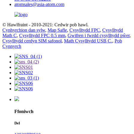
atomsales@asia-atom.com
© Hawlfraint - 2010-2021: Cedwir pob hawl.
Cynhyrchion dan sylw
,
Map Safle
,
Cysylltydd FPC
,
Cysylltydd
Math C
,
Cysylltydd FPC 0.5 mm
,
Gwifren i fwrdd cysylltydd pŵer
,
Cysylltydd cerdyn SIM safonol
,
Math Cysylltydd USB C.
,
Pob
Cynnyrch
Ffoniwch
Del