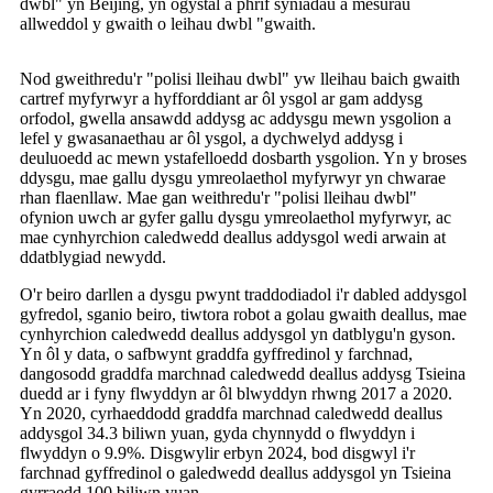
dwbl" yn Beijing, yn ogystal â phrif syniadau a mesurau
allweddol y gwaith o leihau dwbl "gwaith.
Nod gweithredu'r "polisi lleihau dwbl" yw lleihau baich gwaith
cartref myfyrwyr a hyfforddiant ar ôl ysgol ar gam addysg
orfodol, gwella ansawdd addysg ac addysgu mewn ysgolion a
lefel y gwasanaethau ar ôl ysgol, a dychwelyd addysg i
deuluoedd ac mewn ystafelloedd dosbarth ysgolion. Yn y broses
ddysgu, mae gallu dysgu ymreolaethol myfyrwyr yn chwarae
rhan flaenllaw. Mae gan weithredu'r "polisi lleihau dwbl"
ofynion uwch ar gyfer gallu dysgu ymreolaethol myfyrwyr, ac
mae cynhyrchion caledwedd deallus addysgol wedi arwain at
ddatblygiad newydd.
O'r beiro darllen a dysgu pwynt traddodiadol i'r dabled addysgol
gyfredol, sganio beiro, tiwtora robot a golau gwaith deallus, mae
cynhyrchion caledwedd deallus addysgol yn datblygu'n gyson.
Yn ôl y data, o safbwynt graddfa gyffredinol y farchnad,
dangosodd graddfa marchnad caledwedd deallus addysg Tsieina
duedd ar i fyny flwyddyn ar ôl blwyddyn rhwng 2017 a 2020.
Yn 2020, cyrhaeddodd graddfa marchnad caledwedd deallus
addysgol 34.3 biliwn yuan, gyda chynnydd o flwyddyn i
flwyddyn o 9.9%. Disgwylir erbyn 2024, bod disgwyl i'r
farchnad gyffredinol o galedwedd deallus addysgol yn Tsieina
gyrraedd 100 biliwn yuan.