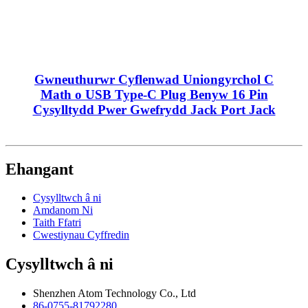
Gwneuthurwr Cyflenwad Uniongyrchol C
Math o USB Type-C Plug Benyw 16 Pin
Cysylltydd Pwer Gwefrydd Jack Port Jack
Ehangant
Cysylltwch â ni
Amdanom Ni
Taith Ffatri
Cwestiynau Cyffredin
Cysylltwch â ni
Shenzhen Atom Technology Co., Ltd
86-0755-81792280