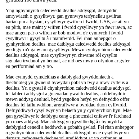
Yng nghynnyrch caledwedd deallus addysgol, defnyddir
amrywiaeth o gysylltwyr, gan gynnwys terfynellau gwifrau,
bariau pin a bysiau, cysylltwyr gwifren i fwrdd, USB, ac ati yn
eu plith, mae maint y wifren i fwrdd cysylltwyr yn fawr iawn, ac
mae angen pâr o wifren ar bob modiwl o'r cynnyrch i fwrdd
cysylltwyr i gysylltu â'r mamfwrdd. Fel rhan anhepgor o
gynhyrchion deallus, mae datblygu caledwedd deallus addysgol
wedi gyrru'r galw am gysylltwyr. Mewn cynhyrchion caledwedd
deallus addysgol, mae cysylltwyr yn chwarae rôl cysylltu
signalau trydanol yn bennaf, ac nid oes mwy o ofynion ar gyfer
eu perfformiad am y tro.
Mae cynnydd cymdeithas a datblygiad gwyddoniaeth a
thechnoleg yn gwneud bywydau pobl yn fwy a mwy cyfleus a
deallus. Yn ogystal â chynhyrchion caledwedd deallus addysgol
fel tabledi addysgol a goleuadau gwaith deallus, a ddefnyddir
mewn addysg deuluol, bydd ysgolion hefyd yn defnyddio offer
deallus fel taflunyddion, argraffwyr a byrddau duon cyffwrdd.
Defnyddiwyd cysylltwyr yn helaeth yn y cynhyrchion hyn. Mae
gan gysylltwyr le datblygu eang a photensial enfawr i'r farchnad
ym maes addysg. Mae addysg yn gysylltiedig â chynnydd a
datblygiad cenedl a heddwch a gobaith gwlad. Fel rhan anhepgor
o gynhyrchion caledwedd deallus addysgol, mae cysylltwyr yn
darparu cefnogaeth dechnegol gref iddynt ac yn cyfrannu at