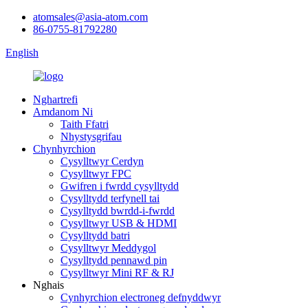
atomsales@asia-atom.com
86-0755-81792280
English
Nghartrefi
Amdanom Ni
Taith Ffatri
Nhystysgrifau
Chynhyrchion
Cysylltwyr Cerdyn
Cysylltwyr FPC
Gwifren i fwrdd cysylltydd
Cysylltydd terfynell tai
Cysylltydd bwrdd-i-fwrdd
Cysylltwyr USB & HDMI
Cysylltydd batri
Cysylltwyr Meddygol
Cysylltydd pennawd pin
Cysylltwyr Mini RF & RJ
Nghais
Cynhyrchion electroneg defnyddwyr