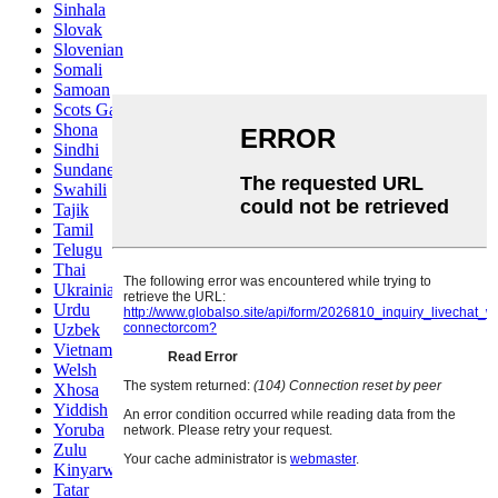
Sinhala
Slovak
Slovenian
Somali
Samoan
Scots Gaelic
Shona
Sindhi
Sundanese
Swahili
Tajik
Tamil
Telugu
Thai
Ukrainian
Urdu
Uzbek
Vietnamese
Welsh
Xhosa
Yiddish
Yoruba
Zulu
Kinyarwanda
Tatar