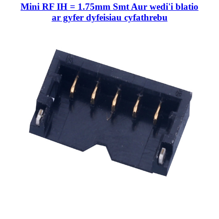
Mini RF IH = 1.75mm Smt Aur wedi'i blatio
ar gyfer dyfeisiau cyfathrebu