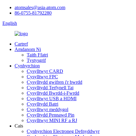
atomsales@asia-atom.com
86-0755-81792280
English
Cartref
Amdanom Ni
Taith Ffatri
Tystysgrif
Cynhyrchion
Cysylltwyr CARD
Cysylltwyr FPC
Cysylltydd gwifren i'r bwrdd
Cysylltydd Terfynell Tai
Cysylltydd Bwrdd-i-Fwrdd
Cysylltwyr USB a HDMI
Cysylltydd Batri
Cysylltwyr meddygol
Cysylltydd Pennawd Pin
Cysylltwyr MINI RF a RJ
Cais
Cynhyrchion Electroneg Defnyddwyr