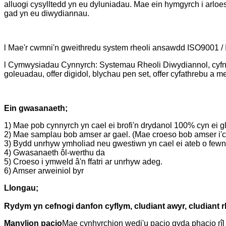
alluogi cysylltedd yn eu dyluniadau. Mae ein hymgyrch i arloe
gad yn eu diwydiannau.
l Mae'r cwmni'n gweithredu system rheoli ansawdd ISO9001 / 
l Cymwysiadau Cynnyrch: Systemau Rheoli Diwydiannol, cyfnewid
goleuadau, offer digidol, blychau pen set, offer cyfathrebu a m
Ein gwasanaeth;
1) Mae pob cynnyrch yn cael ei brofi'n drydanol 100% cyn ei gl
2) Mae samplau bob amser ar gael. (Mae croeso bob amser i'c
3) Bydd unrhyw ymholiad neu gwestiwn yn cael ei ateb o fewn
4) Gwasanaeth ôl-werthu da
5) Croeso i ymweld â'n ffatri ar unrhyw adeg.
6) Amser arweiniol byr
Llongau;
Rydym yn cefnogi danfon cyflym, cludiant awyr, cludiant rh
Manylion pacio
Mae cynhyrchion wedi'u pacio gyda phacio rîl