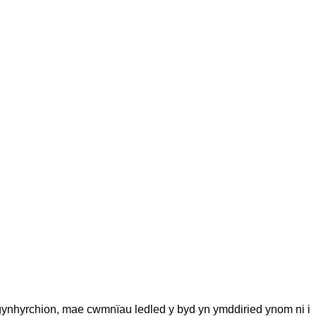
ynhyrchion, mae cwmnïau ledled y byd yn ymddiried ynom ni i