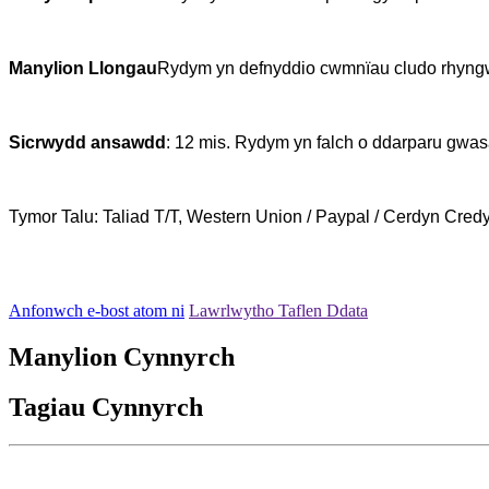
Manylion Llongau
Rydym yn defnyddio cwmnïau cludo rhyngwl
Sicrwydd ansawdd
: 12 mis. Rydym yn falch o ddarparu gwas
Tymor Talu: Taliad T/T, Western Union / Paypal / Cerdyn Cred
Anfonwch e-bost atom ni
Lawrlwytho Taflen Ddata
Manylion Cynnyrch
Tagiau Cynnyrch