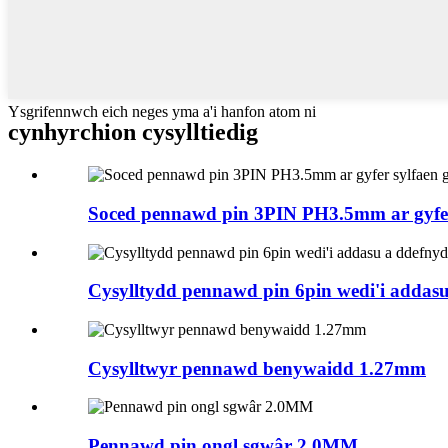
Ysgrifennwch eich neges yma a'i hanfon atom ni
cynhyrchion cysylltiedig
Soced pennawd pin 3PIN PH3.5mm ar gyfer 
Cysylltydd pennawd pin 6pin wedi'i addasu 
Cysylltwyr pennawd benywaidd 1.27mm
Pennawd pin ongl sgwâr 2.0MM