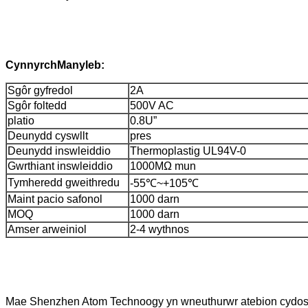
Cynnyrch
Manyleb:
Sgôr gyfredol
2A
Sgôr foltedd
500V AC
platio
0.8U”
Deunydd cyswllt
pres
Deunydd inswleiddio
Thermoplastig UL94V-0
Gwrthiant inswleiddio
1000MΩ mun
Tymheredd gweithredu
-55℃~+105℃
Maint pacio safonol
1000 darn
MOQ
1000 darn
Amser arweiniol
2-4 wythnos
Mae Shenzhen Atom Technoogy yn wneuthurwr atebion cydosod 