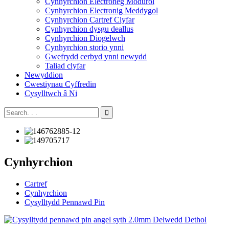
Cynhyrchion Electroneg Modurol
Cynhyrchion Electronig Meddygol
Cynhyrchion Cartref Clyfar
Cynhyrchion dysgu deallus
Cynhyrchion Diogelwch
Cynhyrchion storio ynni
Gwefrydd cerbyd ynni newydd
Taliad clyfar
Newyddion
Cwestiynau Cyffredin
Cysylltwch â Ni
Cynhyrchion
Cartref
Cynhyrchion
Cysylltydd Pennawd Pin