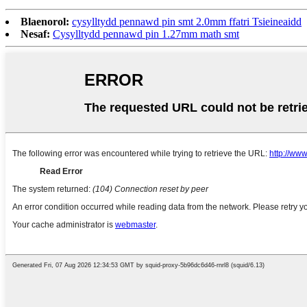
Blaenorol:
cysylltydd pennawd pin smt 2.0mm ffatri Tsieineaidd
Nesaf:
Cysylltydd pennawd pin 1.27mm math smt