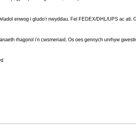
adol enwog i gludo'r nwyddau. Fel FEDEX/DHL/UPS ac ati. Gal
anaeth rhagorol i'n cwsmeriaid. Os oes gennych unrhyw gwestiw
yd