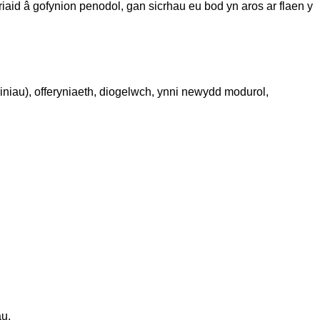
iaid â gofynion penodol, gan sicrhau eu bod yn aros ar flaen y
iniau), offeryniaeth, diogelwch, ynni newydd modurol,
au.