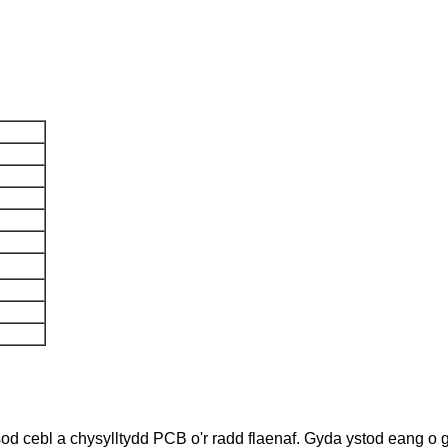
cebl a chysylltydd PCB o'r radd flaenaf. Gyda ystod eang o g