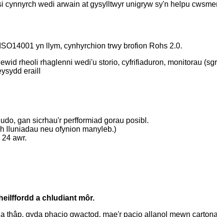
si cynnyrch wedi arwain at gysylltwyr unigryw sy'n helpu cwsmer
ISO14001 yn llym, cynhyrchion trwy brofion Rohs 2.0.
 rheoli rhaglenni wedi'u storio, cyfrifiaduron, monitorau (sgr
eysydd eraill
udo, gan sicrhau'r perfformiad gorau posibl.
h lluniadau neu ofynion manyleb.)
 24 awr.
eilffordd a chludiant môr.
 a thâp, gyda phacio gwactod, mae'r pacio allanol mewn carton