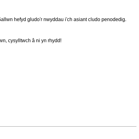
lwn hefyd gludo'r nwyddau i'ch asiant cludo penodedig.
n, cysylltwch â ni yn rhydd!