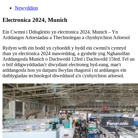
Newyddion
Electronica 2024, Munich
Ein Cwmni i Ddisgleirio yn electronica 2024, Munich – Yn
Arddangos Arloesiadau a Thechnolegau a chynhyrchion Arloesol
Rydym wrth ein bodd yn cyhoeddi y bydd ein cwmni'n cymryd
rhan yn electronica 2024 mawreddog, a gynhelir yng Nghanolfan
Arddangosfa Munich o Dachwedd 12fed i Dachwedd 15fed. Fel un
o brif ddigwyddiadau'r diwydiant electroneg byd-eang, mae'r
arddangosfa hon yn darparu llwyfan rhagorol i ni arddangos ein
datblygiadau technolegol diweddaraf a'n cynhyrchion arloesol.