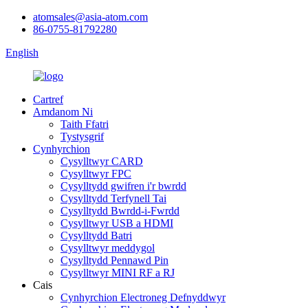
atomsales@asia-atom.com
86-0755-81792280
English
Cartref
Amdanom Ni
Taith Ffatri
Tystysgrif
Cynhyrchion
Cysylltwyr CARD
Cysylltwyr FPC
Cysylltydd gwifren i'r bwrdd
Cysylltydd Terfynell Tai
Cysylltydd Bwrdd-i-Fwrdd
Cysylltwyr USB a HDMI
Cysylltydd Batri
Cysylltwyr meddygol
Cysylltydd Pennawd Pin
Cysylltwyr MINI RF a RJ
Cais
Cynhyrchion Electroneg Defnyddwyr