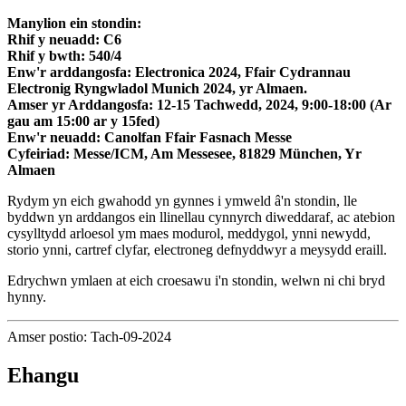
Manylion ein stondin:
Rhif y neuadd: C6
Rhif y bwth: 540/4
Enw'r arddangosfa: Electronica 2024, Ffair Cydrannau
Electronig Ryngwladol Munich 2024, yr Almaen.
Amser yr Arddangosfa: 12-15 Tachwedd, 2024, 9:00-18:00 (Ar
gau am 15:00 ar y 15fed)
Enw'r neuadd: Canolfan Ffair Fasnach Messe
Cyfeiriad: Messe/ICM, Am Messesee, 81829 München, Yr
Almaen
Rydym yn eich gwahodd yn gynnes i ymweld â'n stondin, lle
byddwn yn arddangos ein llinellau cynnyrch diweddaraf, ac atebion
cysylltydd arloesol ym maes modurol, meddygol, ynni newydd,
storio ynni, cartref clyfar, electroneg defnyddwyr a meysydd eraill.
Edrychwn ymlaen at eich croesawu i'n stondin, welwn ni chi bryd
hynny.
Amser postio: Tach-09-2024
Ehangu