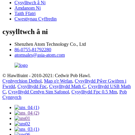
Cysylltwch â Ni
Amdanom Ni
Taith Ffatri
Cwestiynau Cyffredin
cysylltwch â ni
Shenzhen Atom Technology Co., Ltd
86-0755-81792280
atomsales@asia-atom.com
© Hawlfraint - 2010-2021: Cedwir Pob Hawl.
Cynhyrchion Dethol
,
Map o'r Wefan
,
Cysylltydd Pŵer Gwifren i
Fwrdd
,
Cysylltydd Fpc
,
Cysylltydd Math C
,
Cysylltydd USB Math
C
,
Cysylltydd Cerdyn Sim Safonol
,
Cysylltydd Fpc 0.5 Mm
,
Pob
Cynnyrch