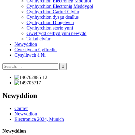
Cynhyrchion Electroneg Modurol
Cynhyrchion Electronig Meddygol
Cynhyrchion Cartref Clyfar
Cynhyrchion dysgu deallus
Cynhyrchion Diogelwch
Cynhyrchion storio ynni
Gwefrydd cerbyd ynni newydd
Taliad clyfar
Newyddion
Cwestiynau Cyffredin
Cysylltwch â Ni
Newyddion
Cartref
Newyddion
Electronica 2024, Munich
Newyddion